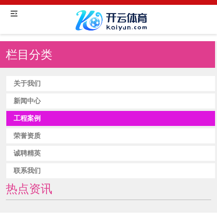
栏目分类
关于我们
新闻中心
工程案例
荣誉资质
诚聘精英
联系我们
热点资讯