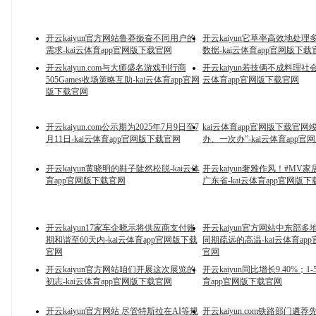
开云kaiyun官方网站鲁莽振奋不同用户的
开云kaiyun它草率高效地处
需求-kai云体育app官网版下载官网
数据-kai云体育app官网版下载
开云kaiyun.com与大师盛名游戏刊行商
开云kaiyun若技俩不成料理社会
505Games收场策略互助-kai云体育app官网
云体育app官网版下载官网
版下载官网
开云kaiyun.com公示期为2025年7月9日至7
kai云体育app官网版下载官网
月11日-kai云体育app官网版下载官网
办、一次办”-kai云体育app
开云kaiyun黄晓明的鞋子陡然松脱-kai云体
开云kaiyun奢雅作风！#MV
育app官网版下载官网
广东省-kai云体育app官网版
开云kaiyun17家车企晓示将供应商支付账
开云kaiyun官方网站中东部
期和谐至60天内-kai云体育app官网版下载
同期疏远的高温-kai云体育ap
官网
官网
开云kaiyun官方网站咱们开展这次展览的
开云kaiyun同比增长9.40%；1-
初志-kai云体育app官网版下载官网
育app官网版下载官网
开云kaiyun官方网站 尽管特斯拉在AI等规
开云kaiyun.com铁路部门遴