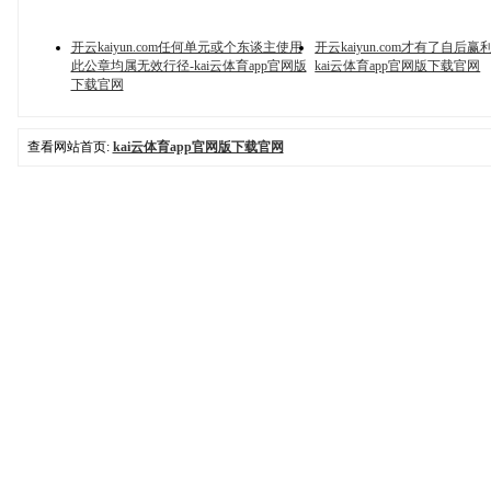
开云kaiyun.com任何单元或个东谈主使用
开云kaiyun.com才有了自后
此公章均属无效行径-kai云体育app官网版
kai云体育app官网版下载官网
下载官网
查看网站首页:
kai云体育app官网版下载官网