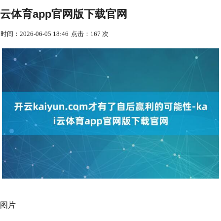
云体育app官网版下载官网
时间：2026-06-05 18:46
点击：167 次
图片