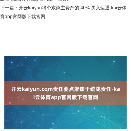
下一篇：
开云kaiyun将个东谈主资产的 40% 买入运通-kai云体
育app官网版下载官网