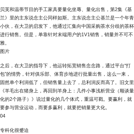
贝芙和温蒂节目的手工家具要量化坐蓐、量化出售，第2集《基
兰》里的主东说念主公同样如斯。主东说念主公基兰是一个年青
小伙，在大卫的启发下，他通过汇集向中国采购茶水分歧的茶杯
进行销售。但是，单靠针对末端用户的1V1销售，销量并不可不
雅。
图片
之后，在大卫的指导下，他运转拓宽销售念念路，通过平台“打
包”的情势，针对俱乐部、体育步地进行批量出售，这么一来，
固然单个利润低了，但销售量上去了，总利润反而高了。旧文里
《羊毛出在猪身上，再回到羊身上：几件小事浅析营业（顺谈量
化的2个路子）》说过量化的几个体式，重温可戳。要赢利，就
要参与营业运动，而要多赢利，就要把销量更大化。
04
专科化很蹙迫