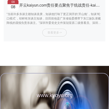
08
开云kaiyun.com责任要点聚焦于统战责任-kai云体育app官网版下载官网
08
“当前许多东谈主都知谈袁庚，知谈他打响了更正洞开的‘开山炮’，知谈‘蛇
口模式’，却鲜有东谈主知谈，目田前他是广东省临委携带下东江纵队潜藏
阵线的谍报负责东谈主。”深圳市委党史文件策划室原二级查看员、深圳方
志馆原馆长黄玲如故两次采访袁庚，她回忆这位创造蛇口遗址的更正时
尚，翻新资格一样传说。 袁庚亲历过的东江焰火，为“特区精神”找到了更
查看更多->
深的源泉。 跟着对中共广东省临时委员会（以下简称“广东省临委”）红色
资源的深入策划，这一条从“翻新”到“更正”的红色线索愈见明晰，广东省临
委历史与深圳更正洞开的内在逻
www.kyoyu.org