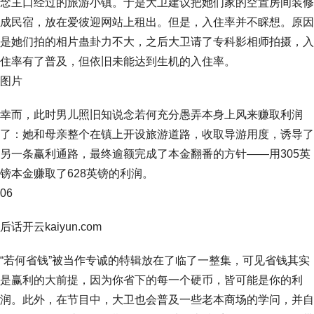
念主口经过的旅游小镇。于是大卫建议把她们家的空置房间装修
成民宿，放在爱彼迎网站上租出。但是，入住率并不睬想。原因
是她们拍的相片蛊卦力不大，之后大卫请了专科影相师拍摄，入
住率有了普及，但依旧未能达到生机的入住率。
图片
幸而，此时男儿照旧知说念若何充分愚弄本身上风来赚取利润
了：她和母亲整个在镇上开设旅游道路，收取导游用度，诱导了
另一条赢利通路，最终逾额完成了本金翻番的方针——用305英
镑本金赚取了628英镑的利润。
06
后话开云kaiyun.com
“若何省钱”被当作专诚的特辑放在了临了一整集，可见省钱其实
是赢利的大前提，因为你省下的每一个硬币，皆可能是你的利
润。此外，在节目中，大卫也会普及一些老本商场的学问，并自