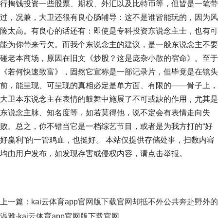
行掏钱投资一些股票、期权、外汇以及比特币等，但皆是一笔带
过，况兼，大卫还很有良心肠辅导：这不是谁皆能玩的，因为风
险太高。有良心的话还有：即使是专科投资东说念主士，也有可
能为你带来亏欠。而我个东说念主的建议，是一般东说念主不要
碰老本商场，原因在旧文《炒股？这是庞杂小散的宿命》。至于
《若何快速致富》，固然它宣称是一部记录片，但毕竟是在镜头
前，能呈现、可呈现的真相必定是单方面、有限的——骨子上，
大卫本东说念主在表情的鼓舞中施展了不可或缺的作用，尤其是
东说念主脉、知名度等，如若莫得他，说不定会有表情走向失
败。总之，你不错当它是一档综艺节目，或者是为我方打的“好
好赢利”的一管鸡血，也挺好。 本站仅提供存储处事，扫数内容
均由用户发布，如发现存害或侵权内容，请点击举报。
上一篇：
kai云体育app官网版下载官网却抵不外公共奔赴野外的
温雅-kai云体育app官网版下载官网