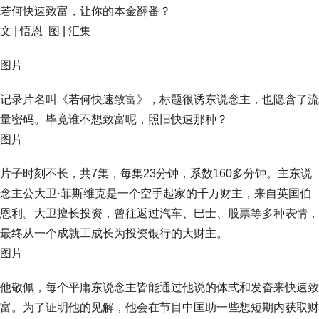
若何快速致富，让你的本金翻番？
文 | 悟恩 图 | 汇集
图片
记录片名叫《若何快速致富》，标题很诱东说念主，也隐含了流
量密码。毕竟谁不想致富呢，照旧快速那种？
图片
片子时刻不长，共7集，每集23分钟，系数160多分钟。主东说
念主公大卫·菲斯维克是一个空手起家的千万财主，来自英国伯
恩利。大卫擅长投资，曾往返过汽车、巴士、股票等多种表情，
最终从一个成就工成长为投资银行的大财主。
图片
他敬佩，每个平庸东说念主皆能通过他说的体式和发奋来快速致
富。为了证明他的见解，他会在节目中匡助一些想短期内获取财