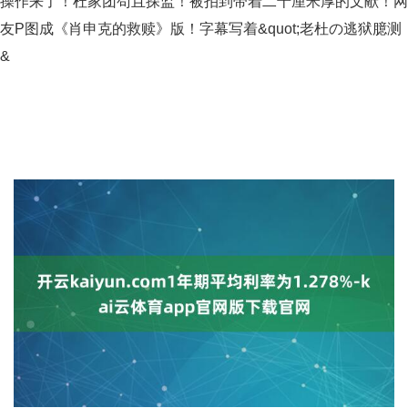
操作来了！杜家团苟且探监！被拍到带着二十厘米厚的文献！网
友P图成《肖申克的救赎》版！字幕写着&quot;老杜の逃狱臆测
&