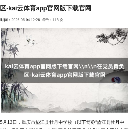
区-kai云体育app官网版下载官网
时间：2026-06-04 12:28
点击：118 次
5月13日，重庆市垫江县牡丹中学校（以下简称“垫江县牡丹中