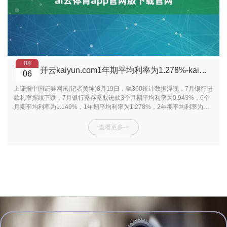
08
开云kaiyun.com1年期平均利率为1.278%-kai云体育app官网版下载官网
06
上证报中国证券网讯(记者黄坤)8月19日，融360统计数据浮现，7月银行进
款利率握续下跌，7月银行整存整取进款3个月期平均利率为0.943%，6个
月期平均利率为1.149%，1年期平均利率为1.278%，2年期平均利率为
1.369%，3年期平均利率为1.702%，5年期平均利率为1.531%。 具体而
言，和上个月比拟，3个月期下跌0.6个基点，6个月期下跌0.7个基点，1年
查看更多->
期下跌0.9个基点，2年期下跌0.3个基点，3年期高潮0.7个基点，5年期下
跌0.7个基点。 “8月以来，按时进款利率水平