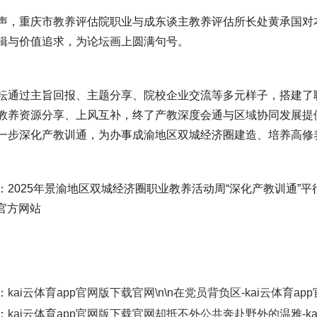
声，重庆市教养评估院职业与成东谈主教养评估所长处黄承国对
辑与价值追求，为论坛画上圆满句号。​
坛通过主旨回报、主题分享、院校企业交流等多元样子，搭建了
教养资源分享、上风互补，终了产教深度会通与区域协同发展提
一步深化产教训通，为办事成渝地区双城经济圈建造、培养高修
：2025年景渝地区双城经济圈职业教养活动周“深化产教训通”
un官方网站
：
kai云体育app官网版下载官网\n\n在党员背负区-kai云体育a
：
kai云体育app官网版下载官网却抵不外公共奔赴野外的温雅-k