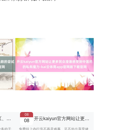
08
开云kaiyun尽管各地区、各单元作念了无数的尝试和摸索-kai云体育app官网版下载官网
开云kaiyun官方网站让更多民众澄澈感受到中医药的私有魔力-kai云体育app官网版下载官网
08
业务的干
免费挂上内行号不再是难事、足不外出享受健