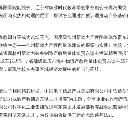
养酌量院副院长、辽宁省职业时代教养学会常务副会长高鸿围绕《
表面与实践相勾通的层面，探讨怎么通过产教训通推动产业基础
践教训分享成为论坛亮点。国度级常州新动力产教酌量体负责东
联络生态——常州新动力产教酌量体建造的探索与实践》为题，
成皆新材料新动力装备制造产教酌量体负责东谈主潘岚精明回报了
“成工花式”》；省部级重庆市海外物流产教酌量体负责东谈主邱
况，展现学校在办事区域经济发展中的担当与四肢。​
流法子相同精彩纷呈。中国电子信息产业集团有限公司中软信创教
子助力成渝产教训通东谈主才培养”为主题，分享企业在推动产
限公司数字化工业集团改进与东谈主才发展部教养融合总监柴琳
造实用型东谈主才，为校企融合提供了新的念念路与法式。