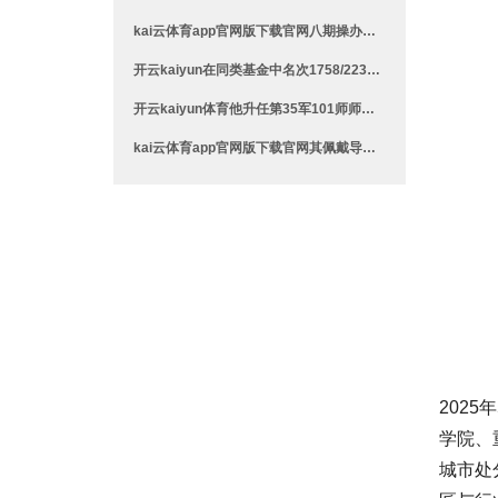
kai云体育app官网版下载官网八期操办刊行总和 114.04 亿元-kai云体育app官网版下载官
开云kaiyun在同类基金中名次1758/2233-kai云体育app官网版下载官网
开云kaiyun体育他升任第35军101师师长-kai云体育app官网版下载官网
kai云体育app官网版下载官网其佩戴导盲犬入住全季旅社深圳北站地铁站店-kai云体育app官网版下
202
学院、
城市处