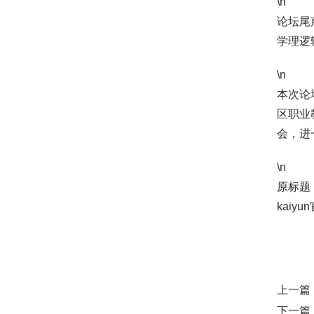
\n
论坛尾
学理逻
\n
本次论
区职业
会，进
\n
原标题
kaiy
上一篇
下一篇