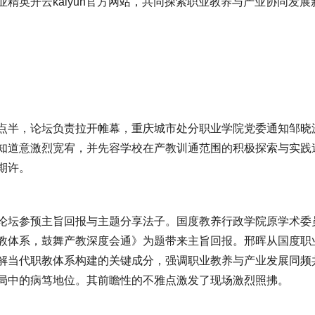
业精英开云kaiyun官方网站，共同探索职业教养与产业协同发
点半，论坛负责拉开帷幕，重庆城市处分职业学院党委通知邹晓
知道意激烈宽宥，并先容学校在产教训通范围的积极探索与实践
期许。​
论坛参预主旨回报与主题分享法子。国度教养行政学院原学术委
教体系，鼓舞产教深度会通》为题带来主旨回报。邢晖从国度职
解当代职教体系构建的关键成分，强调职业教养与产业发展同频
局中的病笃地位。其前瞻性的不雅点激发了现场激烈照拂。