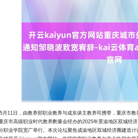
5年5月11日，由教养部职业教养与成东谈主教养司携带，重庆市
重庆市高级职业时代教养酌量会经办的2025年景渝地区双城经济
分职业学院宽广举行。本次论坛聚焦成渝地区双城经济圈建造计